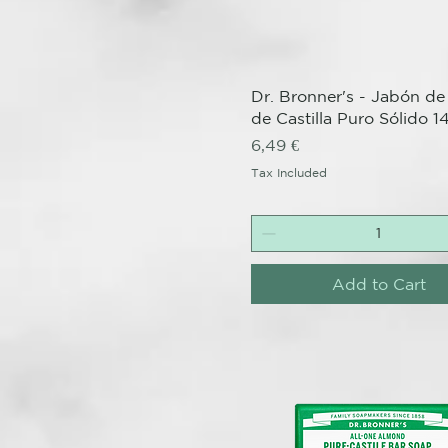
Quick View
Dr. Bronner's - Jabón de
de Castilla Puro Sólido 1
Price
6,49 €
Tax Included
Add to Cart