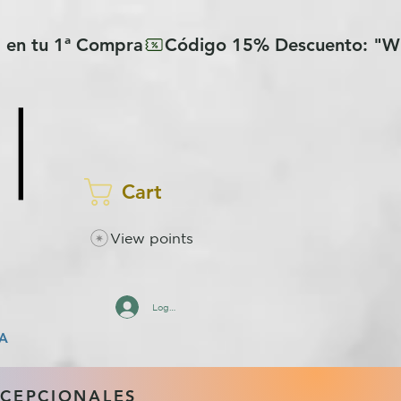
Cart
View points
Log In
A
XCEPCIONALES