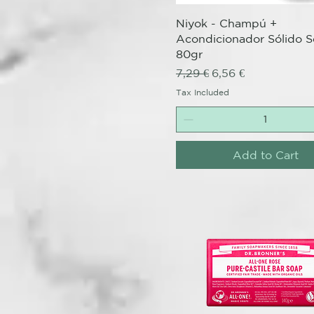
Quick View
Niyok - Champú +
Acondicionador Sólido S
80gr
Regular Price
Sale Price
7,29 €
6,56 €
Tax Included
Add to Cart