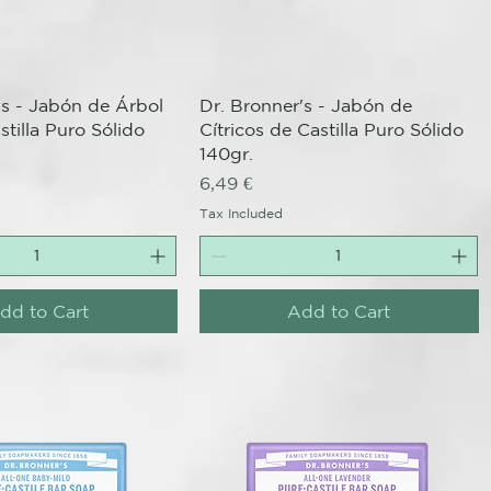
Quick View
Quick View
's - Jabón de Árbol
Dr. Bronner's - Jabón de
tilla Puro Sólido
Cítricos de Castilla Puro Sólido
140gr.
Price
6,49 €
Tax Included
dd to Cart
Add to Cart