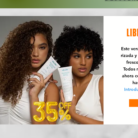
LIB
Este ve
rizada y
fresc
Todos n
ahora 
ha
Introd