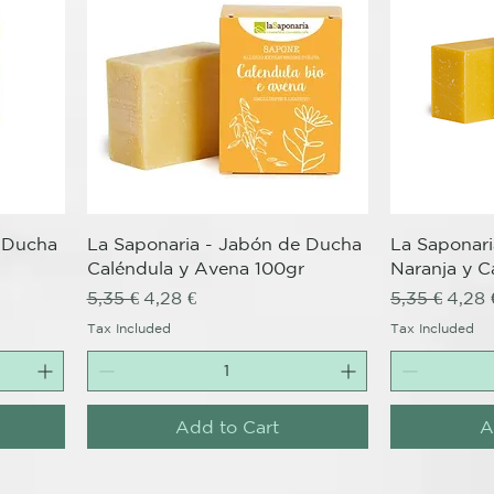
Quick View
e Ducha
La Saponaria - Jabón de Ducha
La Saponar
Caléndula y Avena 100gr
Naranja y C
Regular Price
Sale Price
Regular Pri
Sale 
5,35 €
4,28 €
5,35 €
4,28 
Tax Included
Tax Included
Add to Cart
A