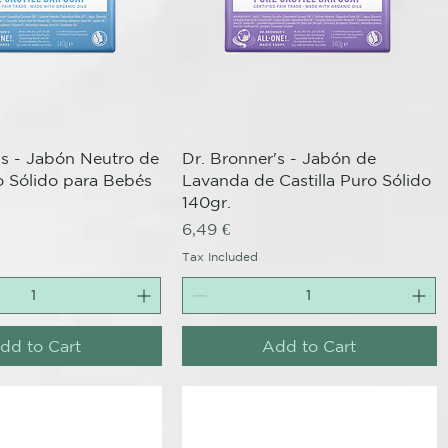
Quick View
Quick View
's - Jabón Neutro de
Dr. Bronner's - Jabón de
ro Sólido para Bebés
Lavanda de Castilla Puro Sólido
140gr.
Price
6,49 €
Tax Included
dd to Cart
Add to Cart