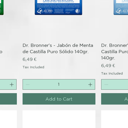
Quick View
Dr. Bronner's - Jabón de Menta
Dr. Bronner
o
de Castilla Puro Sólido 140gr.
Castilla Pu
140gr.
Price
6,49 €
Price
6,49 €
Tax Included
Tax Included
Add to Cart
A