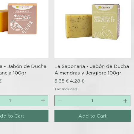
Quick View
Quick View
ia - Jabón de Ducha
La Saponaria - Jabón de Ducha
anela 100gr
Almendras y Jengibre 100gr
ce
Price
Regular Price
Sale Price
€
5,35 €
4,28 €
Tax Included
dd to Cart
Add to Cart