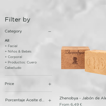
Filter by
Category
All
+ Facial
+ Niños & Bebés
+ Corporal
+ Productos: Cuero
Cabelludo
Price
Quick View
Zhenobya - Jabón de Al
4 €
14 €
Porcentaje Aceite de Laurel
Sale Price
From
6,49 €