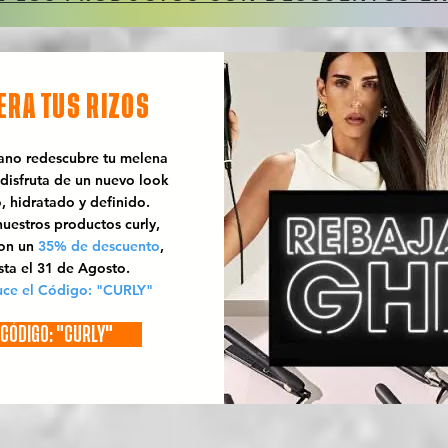
ERA TUS RIZOS
rano redescubre tu melena
 disfruta de un nuevo look
o, hidratado y definido.
uestros productos curly,
con un
35% de descuento
,
sta el 31 de Agosto.
uce el Código: "CURLY"
CÓDIGO: "CURLY"