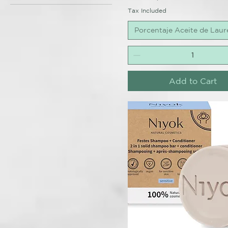
Jabón 12% 200gr
Tax Included
Jabón 25% 200gr
Porcentaje Aceite de Laur
Jabón 40% 170gr
Jabón 6% 200gr
Add to Cart