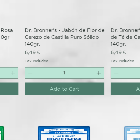
Quick View
 Rosa
Dr. Bronner's - Jabón de Flor de
Dr. Bronner
40gr.
Cerezo de Castilla Puro Sólido
de Té de Cas
140gr.
140gr.
Price
Price
6,49 €
6,49 €
Tax Included
Tax Included
Add to Cart
A