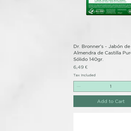
Quick View
Dr. Bronner's - Jabón de
Almendra de Castilla Pur
Sólido 140gr.
Price
6,49 €
Tax Included
Add to Cart