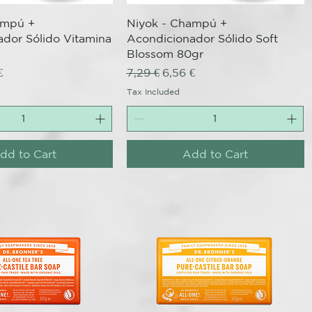
Quick View
Quick View
ampú +
Niyok - Champú +
dor Sólido Vitamina
Acondicionador Sólido Soft
Blossom 80gr
ce
Price
Regular Price
Sale Price
€
7,29 €
6,56 €
Tax Included
dd to Cart
Add to Cart