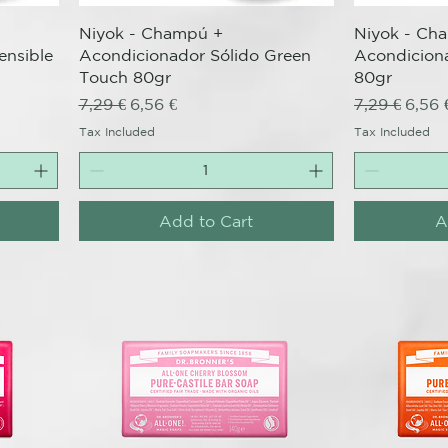
Quick View
Niyok - Champú +
Niyok - Ch
ensible
Acondicionador Sólido Green
Acondiciona
Touch 80gr
80gr
Regular Price
Sale Price
Regular Pri
Sale 
7,29 €
6,56 €
7,29 €
6,56 
Tax Included
Tax Included
Add to Cart
A