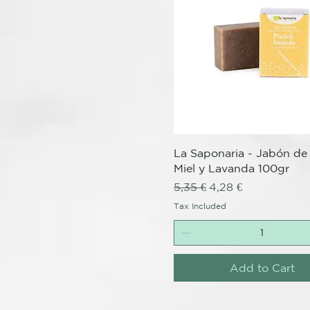
Quick View
La Saponaria - Jabón d
Miel y Lavanda 100gr
Regular Price
Sale Price
5,35 €
4,28 €
Tax Included
Add to Cart