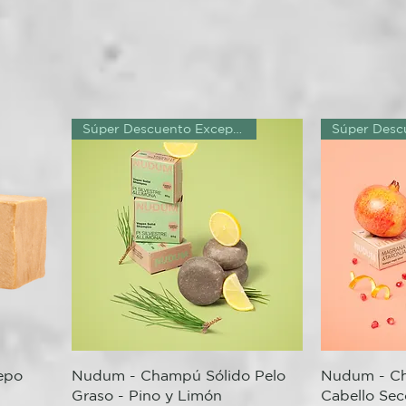
Súper Descuento Excepcional
Quick View
epo
Nudum - Champú Sólido Pelo
Nudum - Ch
Graso - Pino y Limón
Cabello Sec