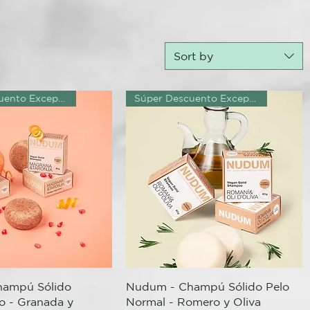
Sort by
Súper Descuento Excepcional
Súper Descuento Excepcional
Quick View
Quick View
ampú Sólido
Nudum - Champú Sólido Pelo
o - Granada y
Normal - Romero y Oliva