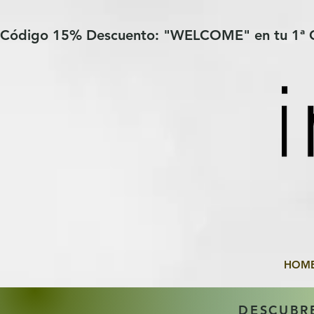
Verification: 97a30386b8a1fa77
G-YHZRM6P8WP
Código 15% Descuento: "WELCOME" en tu 1ª
HOM
DESCUBR