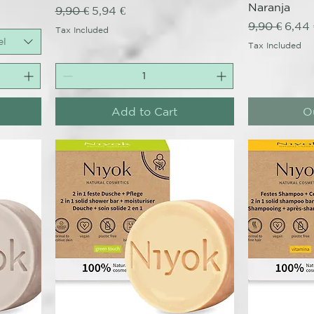
Naranja
Regular Price
Sale Price
9,90 €
5,94 €
Regular Pri
Sale 
9,90 €
6,44 
Tax Included
el
Tax Included
Add to Cart
O