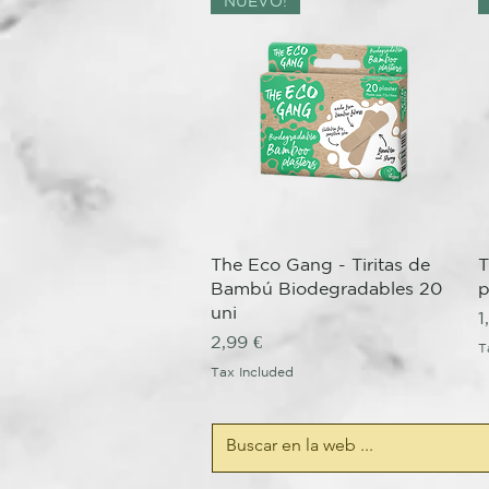
NUEVO!
Quick View
The Eco Gang - Tiritas de
T
Bambú Biodegradables 20
p
uni
P
1
Price
2,99 €
T
Tax Included