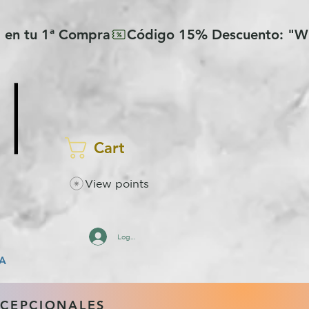
Cart
View points
Log In
A
XCEPCIONALES