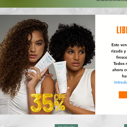
LIB
Este ve
rizada y
fresc
Todos n
ahora 
ha
Introd