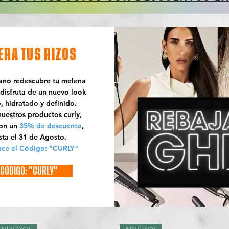
ERA TUS RIZOS
rano redescubre tu melena
 disfruta de un nuevo look
o, hidratado y definido.
uestros productos curly,
con un
35% de descuento
,
sta el 31 de Agosto.
uce el Código: "CURLY"
CÓDIGO: "CURLY"