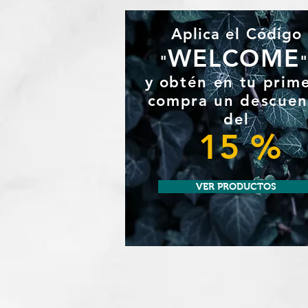
Aplica el Código
WELCOME
"
y
obtén en tu prim
compra un
descuen
del
15 %
VER PRODUCTOS