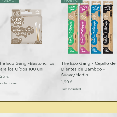
NUEVO!
NUEVO!
Quick View
Quick View
he Eco Gang -Bastoncillos
The Eco Gang - Cepillo de
ara los Oídos 100 uni
Dientes de Bamboo -
Suave/Medio
rice
,25 €
Price
1,99 €
ax Included
Tax Included