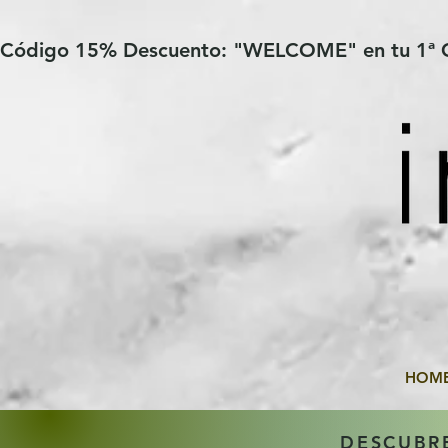
Verification: 97a30386b8a1fa77
G-YHZRM6P8WP
Código 15% Descuento: "WELCOME" en tu 1ª
HOM
DESCUBR