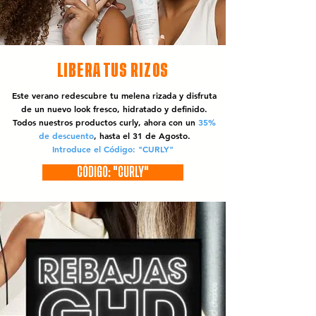
LIBERA TUS RIZOS
Este verano redescubre tu melena rizada y disfruta
de un nuevo look fresco, hidratado y definido.
Todos nuestros productos curly, ahora con un
35%
de descuento
, hasta el 31 de Agosto.
Introduce el Código: "CURLY"
CÓDIGO: "CURLY"