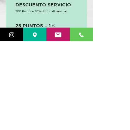
DESCUENTO SERVICIO
200 Points = 20% off for all services
25 PUNTOS = 1 €
DESCUENTO
25 Points = 1 € discount
Aplica el Código
WELCOME
"
"
y
obtén en tu primera compra
un
descuento del
15 %
VER PRODUCTOS
DISTRIBUIDORES OFICIALES