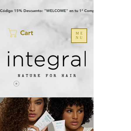
Verification: 97a30386b8a1fa77
G-YHZRM6P8WP
Código 15% Descuento: "WELCOME" en tu 1ª Compra
Cart
ME
NU