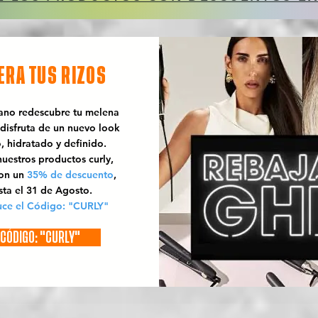
ERA TUS RIZOS
rano redescubre tu melena
 disfruta de un nuevo look
o, hidratado y definido.
uestros productos curly,
con un
35% de descuento
,
sta el 31 de Agosto.
uce el Código: "CURLY"
CÓDIGO: "CURLY"