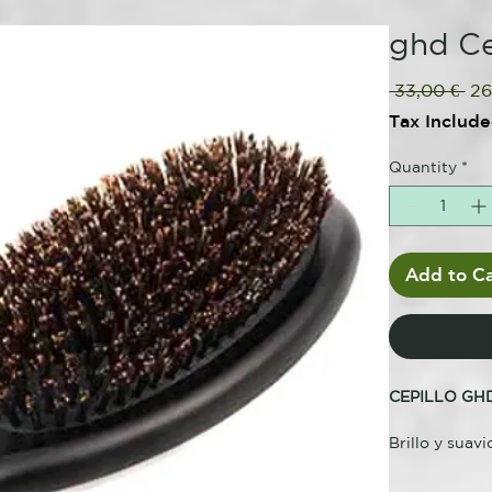
ghd Ce
Re
 33,00 € 
26
Pri
Tax Includ
Quantity
*
Add to Ca
CEPILLO GH
Brillo y suav
ghd oval dres