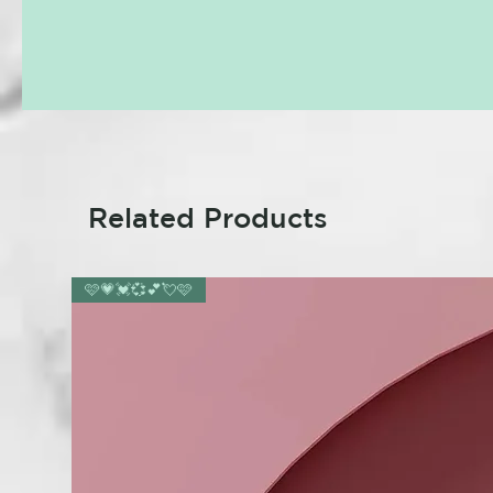
Related Products
🩷💗💓💞💕💘🩷