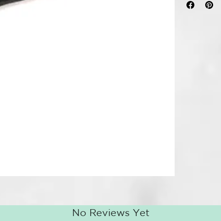
preparar el c
peinados pro
Sus suaves ce
profundamente
raíz mientras
permiten pein
acabado perfe
El nylon anti
naturales del
desde la raíz 
No Reviews Yet