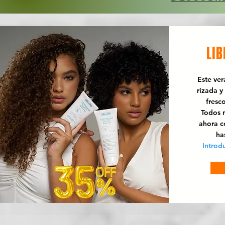
LIB
Este ve
rizada y
fresc
Todos n
ahora 
ha
Introd