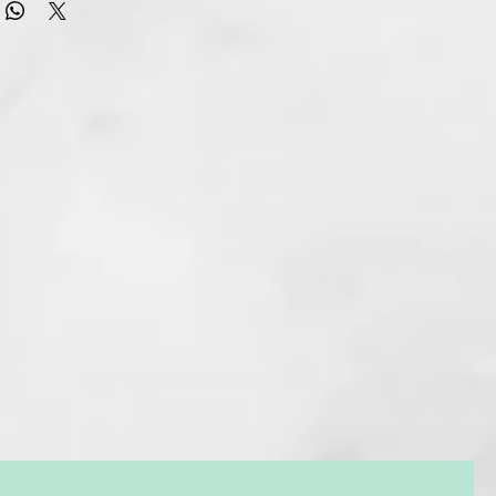
abello más cercano al cuero cabelludo mientras creas
fesionales con un acabado ultra glamuroso.
rdas de nylon antiestáticas penetran en el cabello más
 que las naturales, por lo que conseguirás desenredar la
 lo cepillas. Además, las cerdas de nylon son más duras y
ar el cabello sin crear electricidad estática, aportando el
cto para cualquier look.
estático de sus cerdas ayuda también a distribuir los aceites
 cabello, por lo que no sólo conseguirás un desenredado
sino que aportarás a tu cabello un irresistible brillo extra.