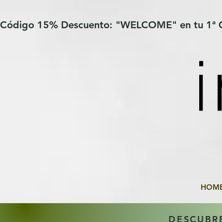
Verification: 97a30386b8a1fa77
G-YHZRM6P8WP
Código 15% Descuento: "WELCOME" en tu 1ª
HOM
DESCUBR