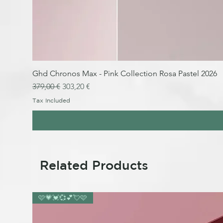
Ghd Chronos Max - Pink Collection Rosa Pastel 2026
Regular Price
Sale Price
379,00 €
303,20 €
Tax Included
Related Products
🩷💗💓💞💕💘🩷