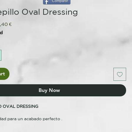
Compartir
pillo Oval Dressing
gular
Sale
,40 €
ce
Price
ed
rt
Buy Now
D OVAL DRESSING
idad para un acabado perfecto .
sing es nuestro mejor cepillo profesional, ideal para