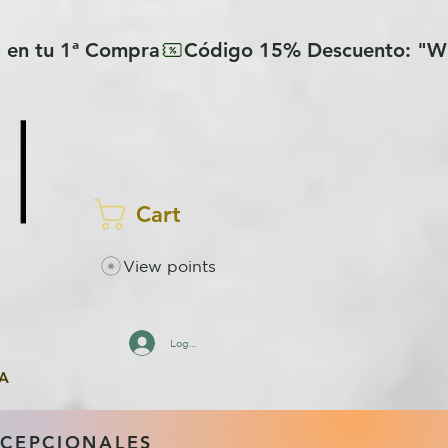
Cart
View points
Log In
A
XCEPCIONALES