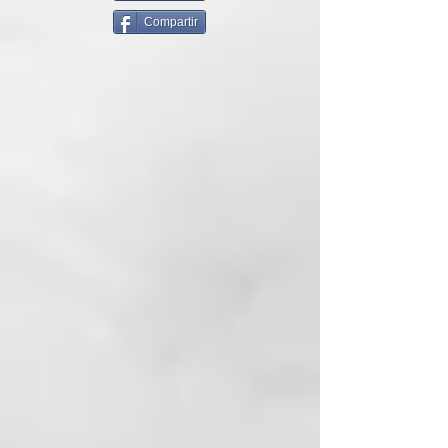
ghd gold® incorpora la avanzada
Compartir
tecnología cerámica Dual-zone:
dos sensores de última
generación (uno por placa) que
mantienen una temperatura
homogénea de peinado de 185ºC
de raíz a puntas. Te sorprenderá
que necesite solo 25 segundos
para estar lista para su uso.
Consigue un resultado más suave
y brillante
Esta plancha de pelo negra
destaca por su diseño elegante y
su barril suave y redondeado, que
garantiza un deslizamiento
óptimo sin tirones. Utiliza ghd
gold® para transformar de forma
rápida y fácil tu rutina de peinado
y convertir tu look de cada día en
algo especial. Gracias a su voltaje