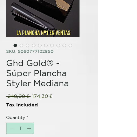
SKU: 5060777122850
Ghd Gold® -
Súper Plancha
Styler Mediana
Regular
Sale
 249,00 € 
174,30 €
Price
Price
Tax Included
Quantity
*