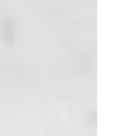
universal podrás utilizarla en
cualquier parte del mundo y su
protector de placas
termorresistente te permitirá
transportarla sin preocuparte por
el calor incluso recién apagada.
Para una comodidad y seguridad
extras incorpora sistema de
apagado automático tras 30
minutos en desuso.
Consigue lisos pulidos o crea
ondas y rizos perfectos con la
styler ghd gold®.
*En un test de 128 consumidoras,
la mayoría estaba de acuerdo en
que la plancha de pelo ghd gold®
era mejor que la plancha ghd V® a
la hora de proporcionar
resultados más brillantes, suaves y
con un aspecto más saludable.