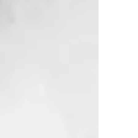
minutos de inactividad.
Plancha con cable giratorio
profesional de 2,7 metros
Incorpora un cable giratorio de
longitud profesional para facilitar
el peinado. Enchufe europeo.