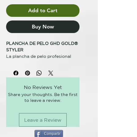
Add to Cart
Buy Now
PLANCHA DE PELO GHD GOLD®
STYLER
La plancha de pelo profesional
ghd gold® es una styler muy
versátil diseñada por
profesionales que permite alisar,
rizar y crear ondas perfectas.
No Reviews Yet
Obtén resultados óptimos con
Share your thoughts. Be the first
esta plancha de ghd que ha
to leave a review.
demostrado ofrecer un acabado
más suave, pulido y un aspecto
visiblemente más sano que otros
Leave a Review
modelos*.
Tecnología cerámica Dual-zone
Compartir