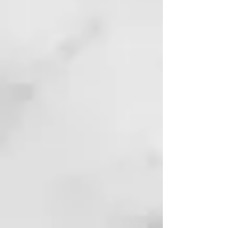
Tecnología Dual-zone
Dos sensores de nueva
generación en vez de uno, que
controlan la temperatura desde la
raíz a las puntas para conseguir
un cabello más brillante, más
pulido y más sano*.
Temperatura óptima de 185ºC
Con temperaturas por encima de
185ºC el cabello sufre daños, y por
debajo, el peinado no se moldea
correctamente. Esta herramienta
debe usarse en pelo seco.
Plancha con placas suaves,
contorneadas y basculantes
Para lograr un peinado más
rápido, sin encrespamiento del
pelo y con extra de brillo.