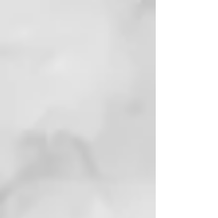
Barril ligero y contorneado de ghd
gold
Para conseguir versatilidad de
estilos y un peinado profesional
más rápido y fácil.
Protector de placas resistente al
calor
Perfecto para proteger y llevar tu
styler ghd contigo donde quiera
que vayas incluso inmediatamente
después de su uso.
Voltaje universal
Para garantizar un rendimiento
perfecto de la plancha de pelo en
cualquier país del mundo.
Modo de suspensión automático
La herramienta se apaga tras 30