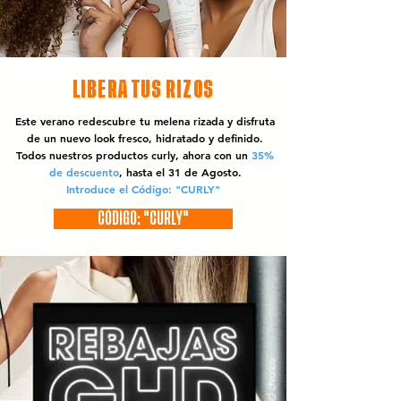
LIBERA TUS RIZOS
Este verano redescubre tu melena rizada y disfruta
de un nuevo look fresco, hidratado y definido.
Todos nuestros productos curly, ahora con un
35%
de descuento
, hasta el 31 de Agosto.
Introduce el Código: "CURLY"
CÓDIGO: "CURLY"