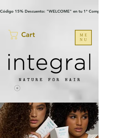
Verification: 97a30386b8a1fa77
G-YHZRM6P8WP
Código 15% Descuento: "WELCOME" en tu 1ª Compra
Cart
ME
NU