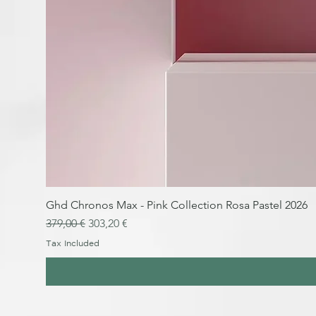
Ghd Chronos Max - Pink Collection Rosa Pastel 2026
Regular Price
Sale Price
379,00 €
303,20 €
Tax Included