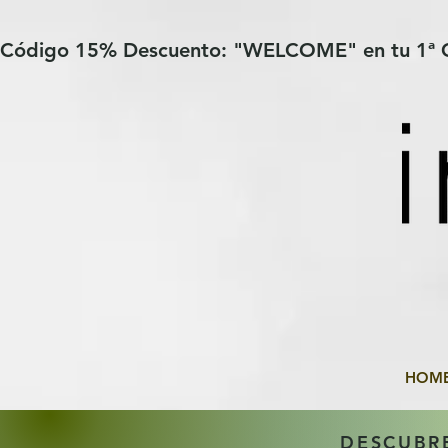
Verification: 97a30386b8a1fa77
G-YHZRM6P8WP
Código 15% Descuento: "WELCOME" en tu 1ª
HOM
DESCUBR