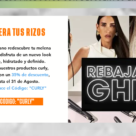
ERA TUS RIZOS
rano redescubre tu melena
 disfruta de un nuevo look
o, hidratado y definido.
uestros productos curly,
con un
35% de descuento
,
sta el 31 de Agosto.
uce el Código: "CURLY"
CÓDIGO: "CURLY"