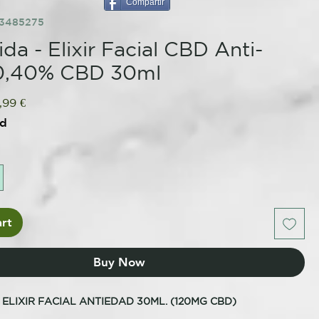
Compartir
93485275
da - Elixir Facial CBD Anti-
0,40% CBD 30ml
ular
Sale
,99 €
ce
Price
ed
rt
Buy Now
 ELIXIR FACIAL ANTIEDAD 30ML. (120MG CBD)