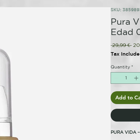
SKU: 38598
Pura Vi
Edad 
Reg
 29,99 € 
20
Pri
Tax Includ
Quantity
*
Add to Ca
PURA VIDA –