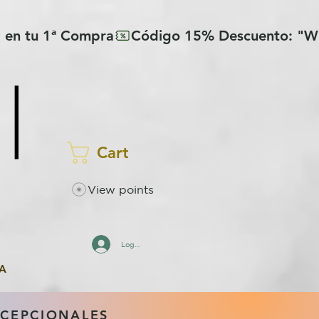
Cart
View points
Log In
A
XCEPCIONALES