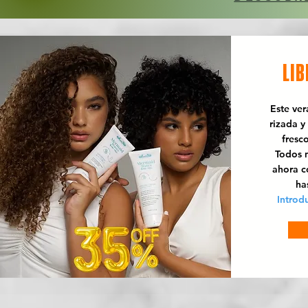
LIB
Este ve
rizada y
fresc
Todos n
ahora 
ha
Introd