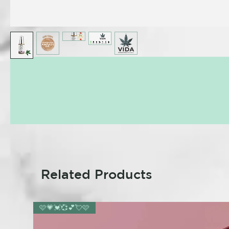
Related Products
🩷💗💓💞💕💘🩷