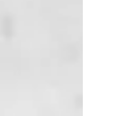
Hidrata y nutre
Acción acidificante
Aumenta el brillo del cabello
Tecnología de formulación
Fitocomplejo (a base de extracto
de limón, uva y vinagre de
manzana): antioxidante e
hidratante. Mejora el brillo del
cabello gracias al efecto antical y
antisal. Sella las cutículas de los
cabellos teñidos, protege el color
químico y reduce eventuales
discromías causadas por el lavado.