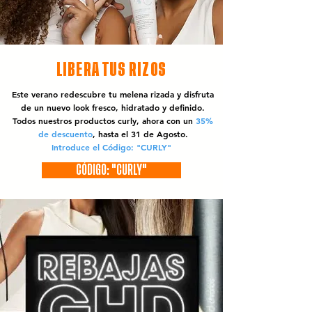
LIBERA TUS RIZOS
Este verano redescubre tu melena rizada y disfruta
de un nuevo look fresco, hidratado y definido.
Todos nuestros productos curly, ahora con un
35%
de descuento
, hasta el 31 de Agosto.
Introduce el Código: "CURLY"
CÓDIGO: "CURLY"