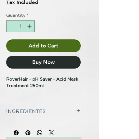
Tax Included
Quantity
*
Add to Cart
Buy Now
RoverHair - pH Saver - Acid Mask
Treatment 250ml
MASCARILLA POST COLOR Y
POST PERMANENTE
INGREDIENTES
MASCARILLA DE ÁCIDO
TRATAMIENTO ACIDIFICANTE
INCI:
Mascarilla pH ácido post color y
Aqua (water), stearyl alcohol,
post permanente. Completa la
cetyl alcohol, glycerin,
acción del champú hidratando en