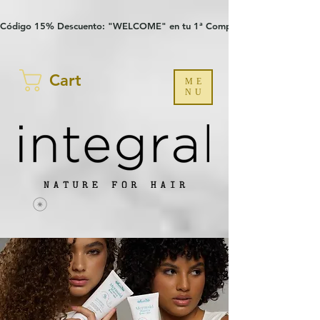
Verification: 97a30386b8a1fa77
G-YHZRM6P8WP
Código 15% Descuento: "WELCOME" en tu 1ª Compra
Cart
ME
NU