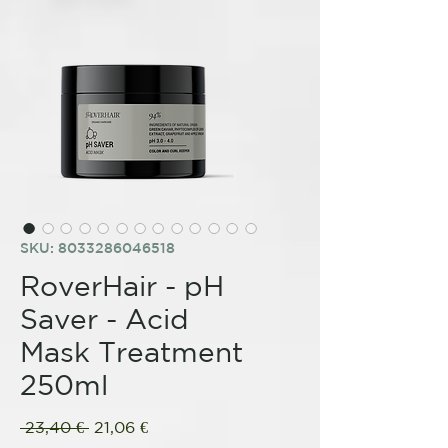
SKU: 8033286046518
RoverHair - pH
Saver - Acid
Mask Treatment
250ml
Regular
Sale
 23,40 € 
21,06 €
Price
Price