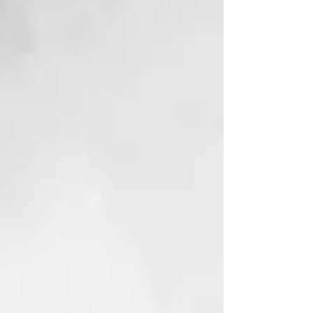
el frizz. Los tratamientos
agresivos, los lavados frecuentes,
los factores ambientales y la falta
de hidratación son algunas de las
principales causas del frizz y el
cabello opaco. ¡Tenemos la
solución!
Tecnología de Formulación
La nueva línea profesional creada
para el cuidado del cabello rizado
y ondulado. Los ingredientes
activos de la línea Curl On han
sido cuidadosamente
seleccionados para crear
productos de calidad capaces de
satisfacer las múltiples
necesidades de los diferentes
tipos de cabello rizado. El aceite
de linaza orgánico, presente en el
servicio técnico Bio-Perm, actúa
con suavidad y protección en