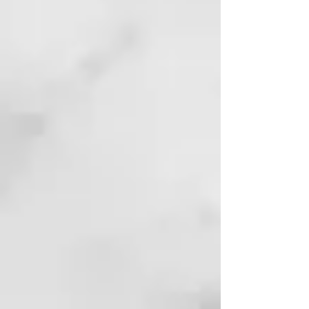
movimientos circulares, enjuagar
y repetir si es necesario. Usar la
mascarilla de la misma línea
potencia los beneficios del
champú, aportando al cabello la
hidratación y elasticidad
deseadas.
HYDRA MASK
curl reviving action
Esta mascarilla para rizos nutre e
hidrata el cabello sin apelmazarlo,
dejándolo suave, brillante y
flexible. Facilita el peinado
desenredando los nudos y
previniendo el daño causado por
el peinado. Deja el cabello
manejable y define los rizos.
BENEFICIOS CLAVE