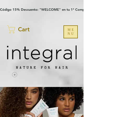
Verification: 97a30386b8a1fa77
G-YHZRM6P8WP
Código 15% Descuento: "WELCOME" en tu 1ª Compra
Cart
ME
NU