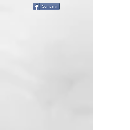
Fórmula suave sin sulfatos.
Compartir
INGREDIENTES ACTIVOS
94 % de ingredientes naturales:
Extracto de orquídea, aceite de
macadamia orgánico.
MODO DE EMPLEO
Aplicar sobre el cabello mojado,
distribuir y masajear el producto
como un champú. Dejar actuar de
3 a 5 minutos y enjuagar.
HYDRA SHAMPOO
curl reviving action
Champú específicamente
formulado para cabello rizado y
ondulado, con efecto hidratante y
regenerador. Su fórmula sin
sulfatos limpia con suavidad y
elimina todas las impurezas,