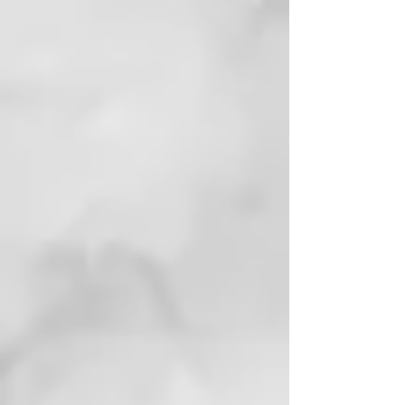
Nutre el cabello sin apelmazarlo,
aportando brillo, suavidad y
elasticidad. Revitaliza los rizos y
su fórmula no contiene aceites
minerales.
INGREDIENTES ACTIVOS
89 % de ingredientes naturales:
Extracto de orquídea, aceite de
macadamia orgánico
MODO DE EMPLEO
Aplicar sobre el cabello húmedo y
lavado, masajear suavemente a lo
largo del cabello. Dejar actuar de
5 a 10 minutos y enjuagar.
CURL ON
Ya sea ondulado, rizado o
encrespado, cualquier tipo de
cabello puede verse afectado por