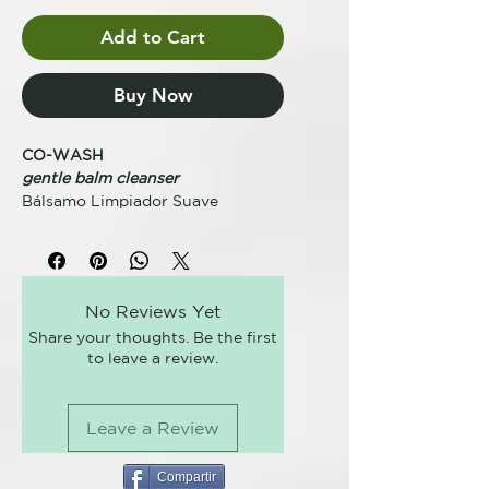
Add to Cart
Buy Now
CO-WASH
gentle balm cleanser
Bálsamo Limpiador Suave
Un innovador acondicionador
limpiador ideal para uso
frecuente. Limpia suavemente sin
apelmazar el cabello. Apto para
No Reviews Yet
uso diario.
Share your thoughts. Be the first
Ideal para una limpieza suave y un
to leave a review.
cabello irresistiblemente suave.
BENEFICIOS CLAVE
Leave a Review
Reduce el encrespamiento.
Acondicionamiento instantáneo
con potente poder limpiador.
Compartir