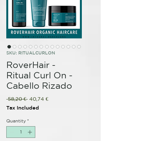
SKU: RITUALCURLON
RoverHair -
Ritual Curl On -
Cabello Rizado
Regular
Sale
 58,20 € 
40,74 €
Price
Price
Tax Included
Quantity
*