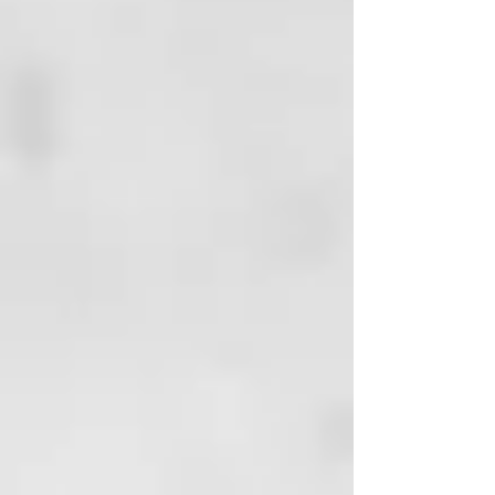
regulando la producción de sebo
y garantizando el equilibrio
natural de hidratación del cuero
cabelludo. Deja el cabello sano,
suave y fácil de desenredar.
BENEFICIOS CLAVE
Acción hidratante y
voluminizadora: elimina
impurezas sin resecar el cabello;
regula suavemente la secreción
sebácea del cuero cabelludo;
fórmula suave sin sulfatos.
INGREDIENTES ACTIVOS
87 % de ingredientes naturales:
Extracto de orquídea, aceite de
macadamia orgánico.
MODO DE USO
Aplicar sobre el cabello húmedo,
masajear suavemente con