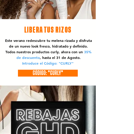
LIBERA TUS RIZOS
Este verano redescubre tu melena rizada y disfruta
de un nuevo look fresco, hidratado y definido.
Todos nuestros productos curly, ahora con un
35%
de descuento
, hasta el 31 de Agosto.
Introduce el Código: "CURLY"
CÓDIGO: "CURLY"