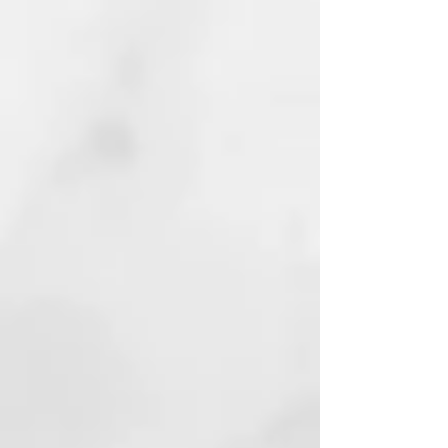
cisteína, lo que garantiza
resultados duraderos.
– El aceite de linaza actúa con
suavidad y protección en todo
tipo de cabello.
– La queratina vegetal
reconstruye la fibra capilar,
haciéndola más fuerte y
resistente.
– El extracto de orquídea hidrata
la fibra capilar, haciéndola más
fuerte y resistente. Tiene un
potente efecto
antiencrespamiento.
– El aceite de macadamia orgánico
nutre profundamente y ayuda a
combatir el encrespamiento.
Además, posee excelentes
propiedades acondicionadoras y
suavizantes, mejorando el
desenredado del cabello.