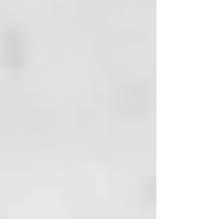
t ecnologia formulativa
Su filosofía se inspira en la técnica
japonesa del KINTSUGI, que
celebra la belleza de las
imperfecciones y las cicatrices,
transformándolas en signos de
fuerza y unicidad.
Una fórmula innovadora y amiga
de la piel, enriquecida con
ingredientes de origen natural y
sostenible, entre los cuales se
encuentran el ácido hialurónico y
el aceite de argán biológico.
Estos ingredientes trabajan en
sinergia para reparar, nutrir y
proteger los cabellos,
otorgándoles una luminosidad y
una vitalidad extraordinarias.
La experiencia “SOMNIUM” es una
invitación a cuidar la propia
persona con amor, a celebrar la
propia belleza auténtica y a