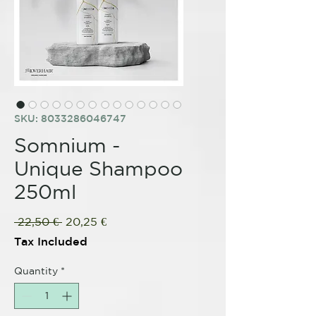
SKU: 8033286046747
Somnium -
Unique Shampoo
250ml
Regular
Sale
 22,50 € 
20,25 €
Price
Price
Tax Included
Quantity
*