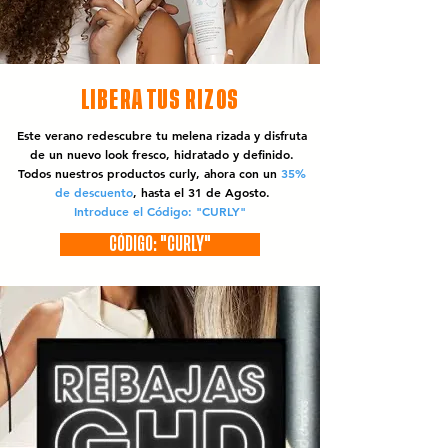
LIBERA TUS RIZOS
Este verano redescubre tu melena rizada y disfruta
de un nuevo look fresco, hidratado y definido.
Todos nuestros productos curly, ahora con un
35%
de descuento
, hasta el 31 de Agosto.
Introduce el Código: "CURLY"
CÓDIGO: "CURLY"