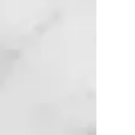
MODALIDAD DE APLICACIÓN:
• Agite el producto antes del uso
para que los principios activos
termales se emulsionen
nuevamente.
• Caliente la bolsa de fango o con
agua corriente caliente o vierta el
contenido en el «calentador
de fango» específico.
• Distribuya el fango solo en el
cuero cabelludo, con un pincel, y
masajee.
• Mantenga la temperatura
constante por medio de
vaporizadores o envuélvase la
cabeza con una toalla húmeda y
caliente o con un gorro de
ducha. • Deje actuar por al menos
10 minutos.
•