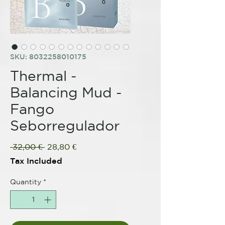
SKU: 8032258010175
Thermal -
Balancing Mud -
Fango
Seborregulador
Regular
Sale
 32,00 € 
28,80 €
Price
Price
Tax Included
Quantity
*