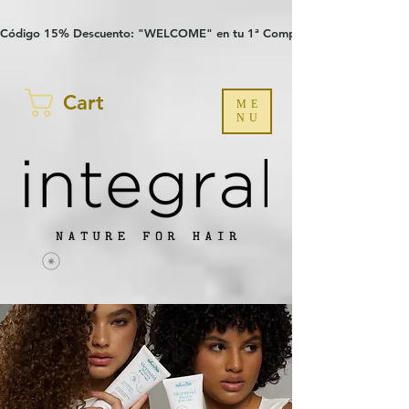
Verification: 97a30386b8a1fa77
G-YHZRM6P8WP
Código 15% Descuento: "WELCOME" en tu 1ª Compra
Cart
ME
NU