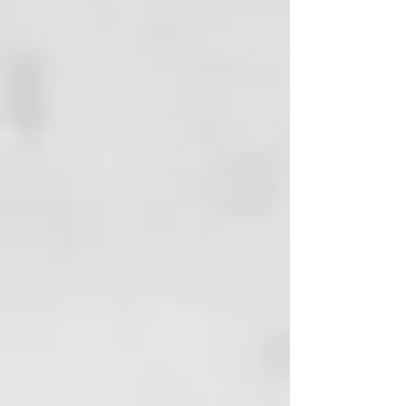
TIPOLOGÍAS DE SEBORREA:
• Cerosa o densa: cuero cabelludo
amarillento con capa cerosa, el
cabello es muy seco.
Irritaciones cutáneas y picazón. El
cuero cabelludo y el
cabelloemanan mal olor.
•
Fluido:excesivaproducciónsebáce
aconpresencia de sudoración en
el cuero cabelludo y en el tallo
(hiperhidrosis secundaria); el
cabello, con unaspecto mojado,
no mantiene el peinado, es flojo y
fino. El cuero cabelludo y el
cabello emanan mal olor.
SUSTANCIAS
FUNCIONALES:
agua termal,
caolín, carbón vegetal, agentes
siliconados, Buddleja Officinalis y
Biosaccharide Gum.