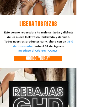
LIBERA TUS RIZOS
Este verano redescubre tu melena rizada y disfruta
de un nuevo look fresco, hidratado y definido.
Todos nuestros productos curly, ahora con un
35%
de descuento
, hasta el 31 de Agosto.
Introduce el Código: "CURLY"
CÓDIGO: "CURLY"