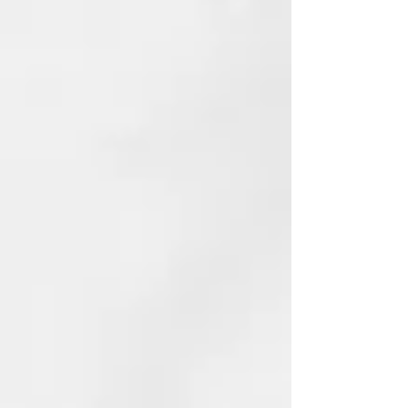
6 SOBRES DE 40ML
THERMAL, EL PIONERO DEL
CUIDADO TERMAL PARA EL
CABELLO
Thermal nace en 2003 y es la
primera lÍnea que integra la
eficacia del Agua y de la arcilla
termal al cuidado profesional del
cabello. Conjuga la sabidurÍa del
Agua de las antiguas Termas de
Juno, cuyas propiedades se
conocen desde los tiempos de los
Romanos, con la ciencia moderna
de las fórmulas sin SLES ni
parabenos. Thermal está
enriquecida aún más con dos
principios activos: el escudo
anticontaminación y el extracto
fotoprotector que protegen el