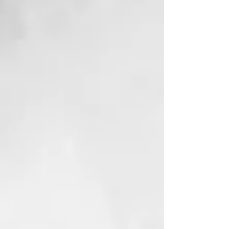
secreción de sebo e impurezas
endógenas y exógenas.
Remineraliza la piel, normaliza la
actividad de la glándula
sebácea, hidrata y refresca.
• Previene los daños derivados de
los radicales libres y de sustancias
contaminantes ambientales.
CÓMO USARLO
Calentar el sobre de fango bajo el
agua caliente corriente o verter el
contenido en el específico
“calentador de fango”. Antes del
champú, sobre el cabello seco,
aplicar el fango con un pincel sólo
sobre las raíces. Masajear y cubrir
con una cofia. Dejarlo actuar
durante 10-15 minutos. Enjuagar
cuidadosamente y lavar con el
Champú Thermal específico.