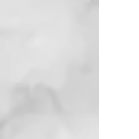
EnjuagueylaveconelchampúTherm
alespecífico. • Si es necesario, lave
nuevamente.
FRECUENCIA DE USO:
una vez
por semana durante mínimo 6
semanas, si se introduce en el
protocolo de una anomalía
específica.
BENEFICIOS:
• Para piel grasa, equilibra la
velocidad de secreción sebácea,
calma las irritaciones asociadas a
la hiperproducción de ácidos
grasos, ejerce un controlsobre la
proliferación microbiana.
• Dermatitis seborreica: actúa con
una exfoliación delicada, sin
debilitar el cuero cabelludo.
Emulsiona y elimina el exceso de