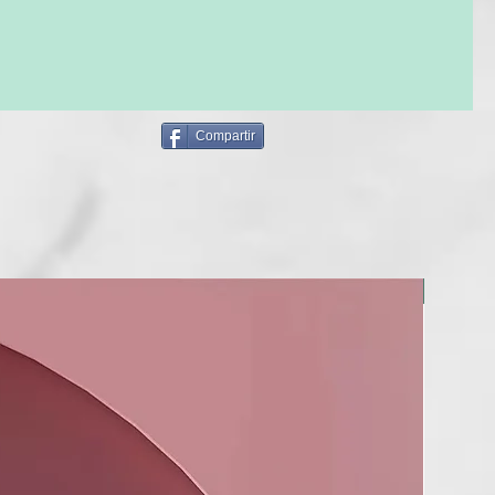
E APLICACIÓN: aplique sobre cabello húmedo antes del
enjuagar.
E USO: para uso frecuente.
Compartir
especialmente indicado para cabello fino que tiende a
, gracias a la formulación sin enjuague, permite una larga
ontra los agentes contaminantes atmosféricos y ambientales
cabello y favorece los procesos oxidativos catalizados por los
ácido láctico funciona como equilibrador del pH ácido
rmalización de la estructura capilar. El extracto de semillas
eifera, rico de antioxidantes y nutrientes de la fibra
NUEVO
rrolla una acción protectora contra los tratamientos térmicos,
e elasticidad, facilidad para el peinado y brillo al cabello.
obre el pelo húmedo a 20-25 cm de distancia y pasar al
OFESIONAL.
rsonas que se les ensucia mucho el cabello por agentes