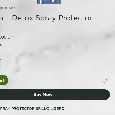
Compartir
58010366
l - Detox Spray Protector
gular
Sale
,05 €
ce
Price
ed
rt
Buy Now
SPRAY PROTECTOR BRILLO LIGERO