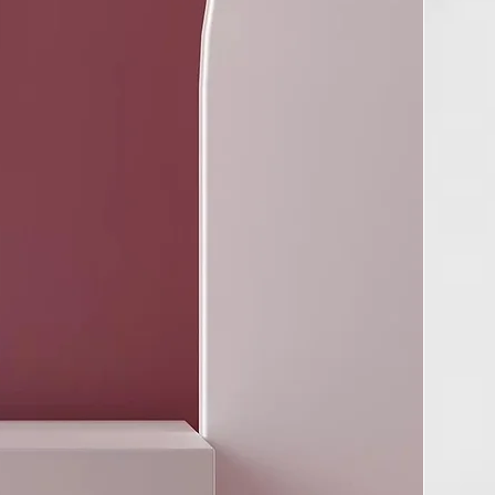
L,
IDE GUM-4,
ERYGOSPERMA SEED EXTRACT, ETHYLHEXYL
NNAMATE.