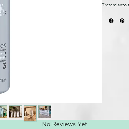
Tratamiento t
frente a las 
medioambient
Deja el cabel
Con Aceite d
TRATAMIENT
CABELLERAS
ANOMALÍA: tal
brillo.
CAUSAS: los c
penetran fáci
que componen
impermeabili
la fragilidad
todos los age
SUSTANCIAS F
No Reviews Yet
behentrimoni