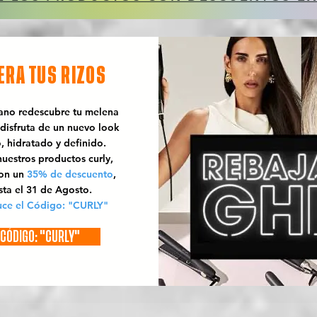
ERA TUS RIZOS
rano redescubre tu melena
 disfruta de un nuevo look
o, hidratado y definido.
uestros productos curly,
con un
35% de descuento
,
sta el 31 de Agosto.
uce el Código: "CURLY"
CÓDIGO: "CURLY"