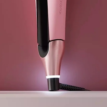
CITRONELLO
BIOSACCHAR
MORINGA PT
METHOXYCI