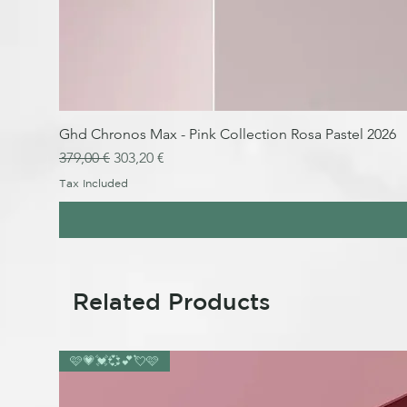
Ghd Chronos Max - Pink Collection Rosa Pastel 2026
Regular Price
Sale Price
379,00 €
303,20 €
Tax Included
Related Products
🩷💗💓💞💕💘🩷