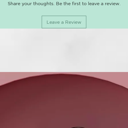
Share your thoughts. Be the first to leave a review.
MODALIDAD D
peinado, sin 
Leave a Review
FRECUENCIA D
BENEFICIOS: 
quedar pesado
protección c
que dañan el 
rayos UV. El 
y ayuda la no
de Moringa ol
capilar, desa
lo que confier
USO:
Rociar s
secado.
FÓRMULA PR
Ideal para pe