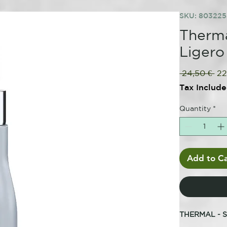
SKU: 80322
Therma
Ligero
Re
 24,50 € 
22
Pri
Tax Includ
Quantity
*
Add to Ca
THERMAL - 