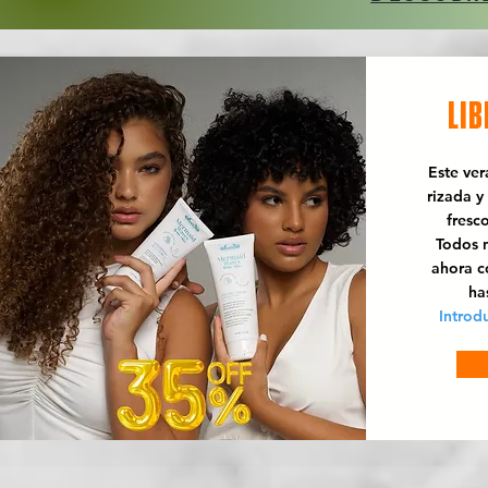
LIB
Este ve
rizada y
fresc
Todos n
ahora 
ha
Introd