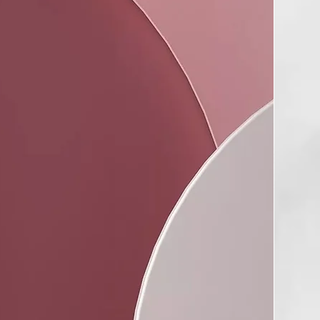
ución de la calle, vapores grasos de cocina o polvo en
al para todo tipo de cabellos pero sobretodo para cabellos
oco volúmen. Hidrata, protege sin engrasar.
R),
LCOHOL,
ROGENATED CASTOR OIL, AMODIMETHICONE,
HANOL,
S,
NIUM METHOSULFATE,
AGRANCE),
M CHLORIDE,
L,
GLYCERIN,
AMAL,
0,
,
ETHYL IONONE,
FFICINALIS FLOWER EXTRACT, GERANIOL,