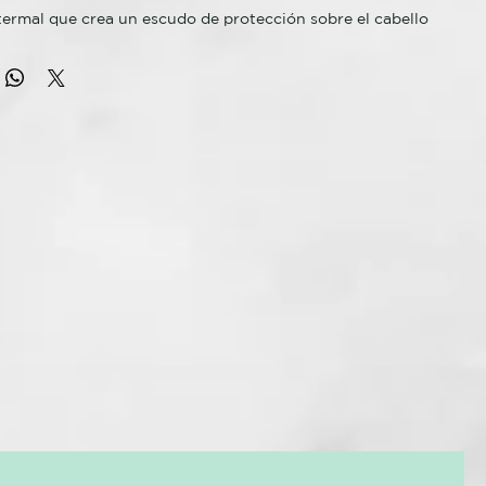
ermal que crea un escudo de protección sobre el cabello
micropartículas procedentes de la contaminación
al.
lo brillante, ligero, protegido y limpio durante más tiempo.
e Moringa.
O TERMAL REVITALIZANTE DEDICADO A LAS
.
los afinados y frágiles, con pérdida de elasticidad y de
ontaminantes atmosféricos y ambientales, al ser lipofílicos,
lmente en la cutícula y destruyen los lípidos de protección
 la queratina. Una vez que se destruye esta protección
zante (ácido 18 MEA), el cabello está mucho más expuesto a
, porque se elimina su protección y se permite la entrada de
ntes químicos y físicos dañinos.
UNCIONALES: agua termal, Moringa oleifera, ácido láctico,
um methosulfate, Buddleja officinalis, BiosaccharideGum.