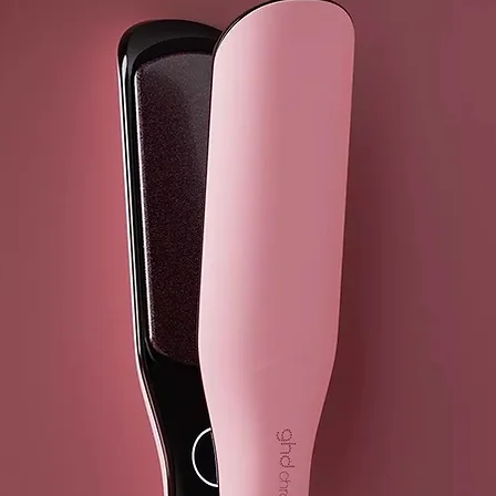
externos (pol
general). Ide
finos y con p
INCI
:
AQUA (WATE
CETEARYL A
PEG-40 HYD
PHENOXYET
CETYL ESTER
BEHENTRIMO
PARFUM (FR
CETRIMONIU
PROPANEDIO
GLYCERIN,
ETHYLHEXYL
HEXYL CINN
LINALOOL,
TRIDECETH-1
LACTIC ACID
ALPHA-ISOM
BUDDLEJA O