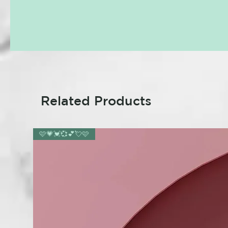
Related Products
🩷💗💓💞💕💘🩷