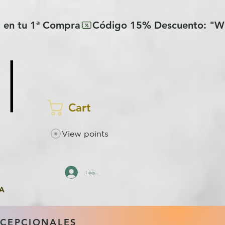
Cart
View points
Log In
A
XCEPCIONALES