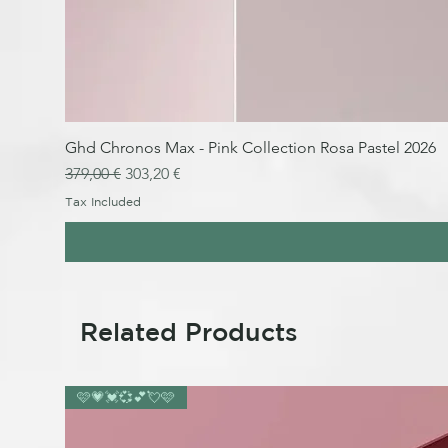
Ghd Chronos Max - Pink Collection Rosa Pastel 2026
Regular Price
Sale Price
379,00 €
303,20 €
Tax Included
Related Products
🩷💗💓💞💕💘🩷