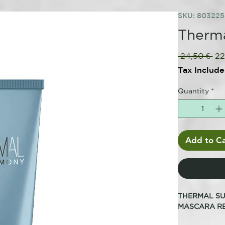
SKU: 80322
Therma
Re
 24,50 € 
22
Pri
Tax Includ
Quantity
*
Add to Ca
THERMAL S
MASCARA RE