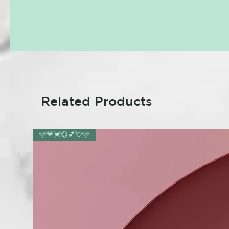
Related Products
🩷💗💓💞💕💘🩷