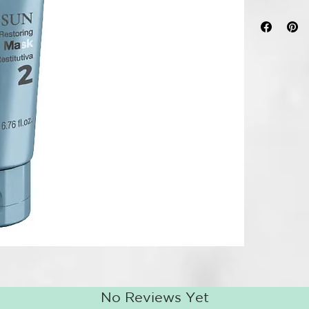
PARA NUTRI
Tratamiento r
un día de sol
Máscara reco
NUTRICIÓN 
A QUÉ SIRVE:
regenerar el 
eficaz acción
desenredante.
exposición al 
Da brillo al c
SUSTANCIAS 
activos acond
CONSEJOS D
• Distribuya 
Deje actuar 
con agua tibi
No Reviews Yet