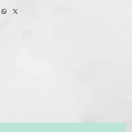
R Y REGENERAR DESPUÉS DE UN DÍA DE SOL
evitalizador post-champú para regenerar el cabello luego de
. Aporta máxima peinabilidad y suavidad. Fórmula profesional.
nstructora
SÚPER HIDRATANTE PARA EL CABELLO.
 tratamiento termal reconstructor postchampú para
cabello después de un día de sol, mar y piscina. Tiene una
 hidratante, nutritiva y profunda. Proporciona suavidad y es
 Restablece la hidratación interna del cabello después de la
sol.
abello.
FUNCIONALES: Agua termal. Mezcla de elementos
icionadores e hidratantes, áloe, vitaminas C-E, pantenol.
E USO:
sobre el cabello limpio y húmedo y masajee delicadamente. •
durante algunos minutos, luego enjuague abundantemente
a.