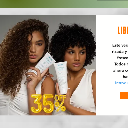
LIB
Este ve
rizada y
fresc
Todos n
ahora 
ha
Introd