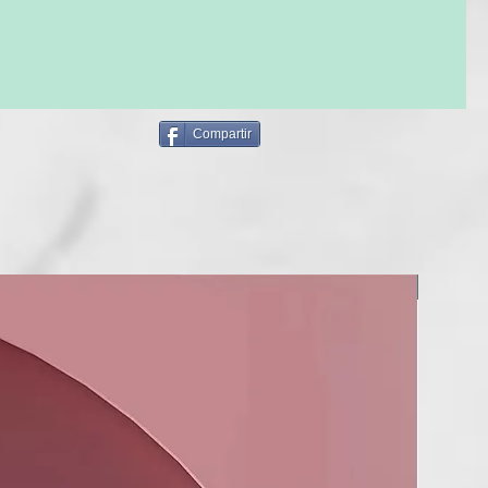
E USO: para uso frecuente.
LO
bre el cabello lavado y escurrido. Dejar actuar unos minutos y
ndantemente.
Compartir
NUEVO