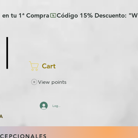
Cart
View points
Log In
A
XCEPCIONALES