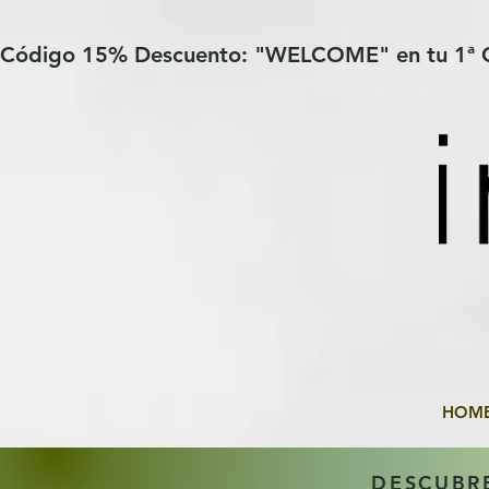
Verification: 97a30386b8a1fa77
G-YHZRM6P8WP
Código 15% Descuento: "WELCOME" en tu 1ª
HOM
DESCUBR