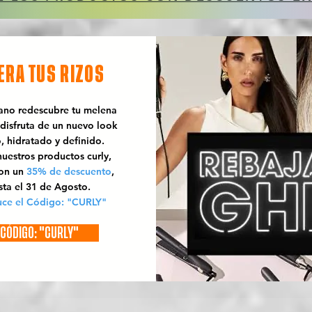
ERA TUS RIZOS
rano redescubre tu melena
 disfruta de un nuevo look
o, hidratado y definido.
uestros productos curly,
con un
35% de descuento
,
sta el 31 de Agosto.
uce el Código: "CURLY"
CÓDIGO: "CURLY"